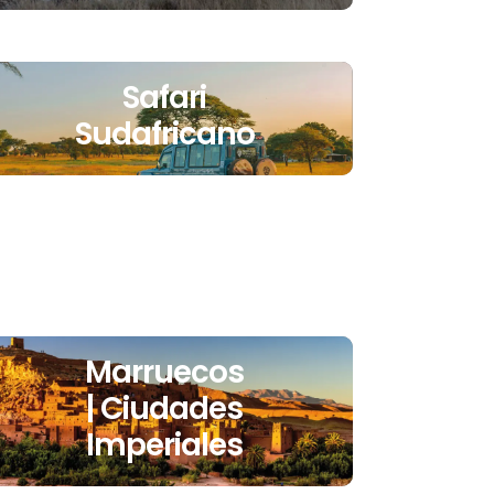
Safari
Sudafricano
Marruecos
| Ciudades
Imperiales