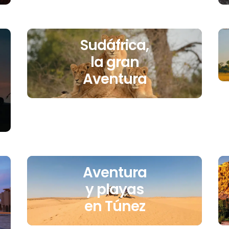
Sudáfrica,
la gran
Aventura
Aventura
y playas
en Túnez