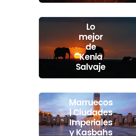
Lo
mejor
de
Kenia
Salvaje
Marruecos
| Ciudades
Imperiales
y Kasbahs