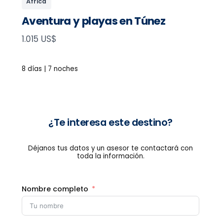
África
Aventura y playas en Túnez
N
1.015 US$
o
w
8 días | 7 noches
¿Te interesa este destino?
Déjanos tus datos y un asesor te contactará con
toda la información.
Nombre completo