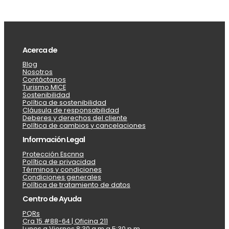
Acerca de
Blog
Nosotros
Contáctanos
Turismo MICE
Sostenibilidad
Política de sostenibilidad
Cláusula de responsabilidad
Deberes y derechos del cliente
Política de cambios y cancelaciones
Información Legal
Protección Escnna
Política de privacidad
Términos y condiciones
Condiciones generales
Política de tratamiento de datos
Centro de Ayuda
PQRs
Cra 15 #88-64 | Oficina 211
Lunes a Viernes 8:30 a.m a 5:30 p.m.