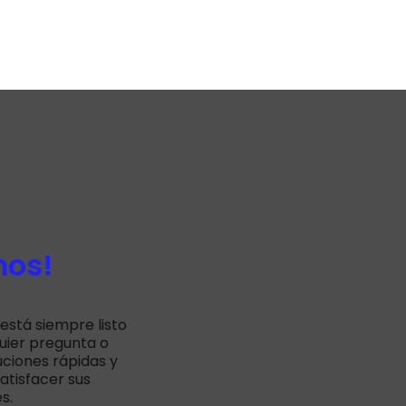
mos!
está siempre listo
uier pregunta o
uciones rápidas y
atisfacer sus
s.