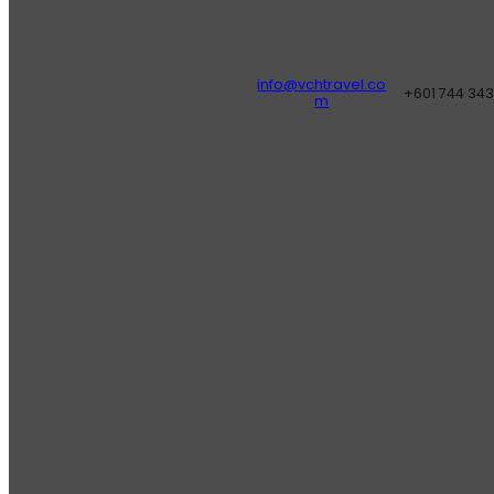
info@vchtravel.co
+601 744 34
m