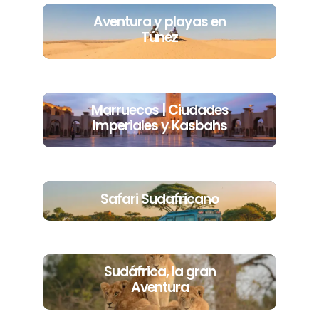
Aventura y playas en
Túnez
Marruecos | Ciudades
Imperiales y Kasbahs
Safari Sudafricano
Sudáfrica, la gran
Aventura