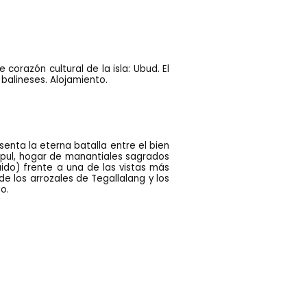
 corazón cultural de la isla: Ubud. El
 balineses. Alojamiento.
enta la eterna batalla entre el bien
 Empul, hogar de manantiales sagrados
uido) frente a una de las vistas más
e los arrozales de Tegallalang y los
o.