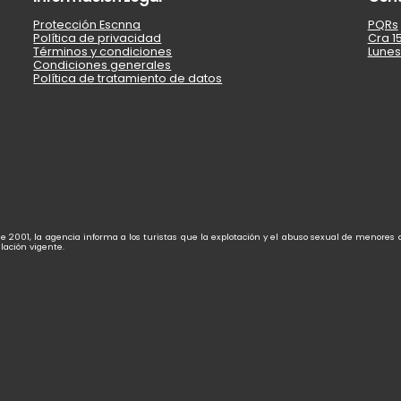
Protección Escnna
PQRs
Política de privacidad
Cra 15
Términos y condiciones
Lunes
Condiciones generales
Política de tratamiento de datos
de 2001, la agencia informa a los turistas que la explotación y el abuso sexual de menores
lación vigente.