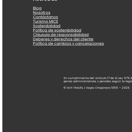
Blog
Nosotros
Contáctanos
Turismo MICE
Sostenibilidad
Política de sostenibilidad
Cláusula de responsabilidad
Deberes y derechos del cliente
Política de cambios y cancelaciones
En cumplimiento del artículo 17 de la Ley 679 
penas administrativas y penales según la legis
© VCH TRAVEL | Viajes Chapinero 1955 – 2026