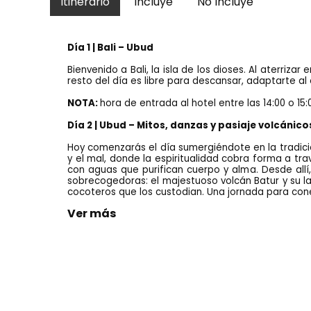
Itinerario
Incluye
No Incluye
Día 1 | Bali – Ubud
Bienvenido a Bali, la isla de los dioses. Al aterriza
resto del día es libre para descansar, adaptarte a
NOTA:
hora de entrada al hotel entre las 14:00 o 15
Día 2 | Ubud – Mitos, danzas y pasiaje volcánico
Hoy comenzarás el día sumergiéndote en la tradició
y el mal, donde la espiritualidad cobra forma a tra
con aguas que purifican cuerpo y alma. Desde allí,
sobrecogedoras: el majestuoso volcán Batur y su lag
cocoteros que los custodian. Una jornada para conec
Ver más