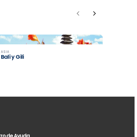
Previous
Next
ASIA
Bali y Gili
ro de Ayuda