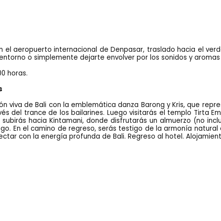
r en el aeropuerto internacional de Denpasar, traslado hacia el verde
l entorno o simplemente dejarte envolver por los sonidos y aromas
:00 horas.
s
n viva de Bali con la emblemática danza Barong y Kris, que repres
vés del trance de los bailarines. Luego visitarás el templo Tirta
 subirás hacia Kintamani, donde disfrutarás un almuerzo (no incl
o. En el camino de regreso, serás testigo de la armonía natural d
tar con la energía profunda de Bali. Regreso al hotel. Alojamient