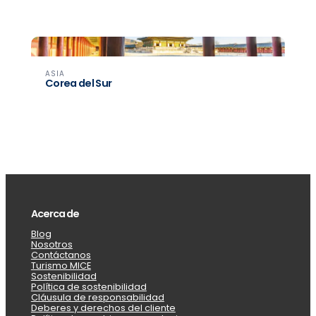
ASIA
Corea del Sur
Acerca de
Blog
Nosotros
Contáctanos
Turismo MICE
Sostenibilidad
Política de sostenibilidad
Cláusula de responsabilidad
Deberes y derechos del cliente