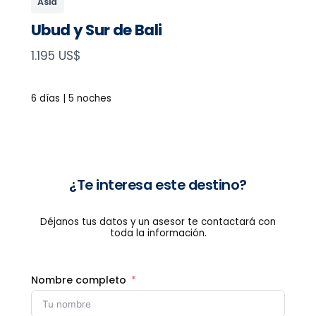
Asia
Ubud y Sur de Bali
N
1.195 US$
o
w
6 días | 5 noches
¿Te interesa este destino?
Déjanos tus datos y un asesor te contactará con
toda la información.
Nombre completo