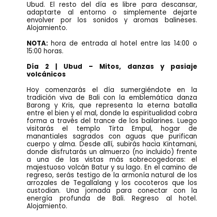
Ubud. El resto del día es libre para descansar,
adaptarte al entorno o simplemente dejarte
envolver por los sonidos y aromas balineses.
Alojamiento.
NOTA:
hora de entrada al hotel entre las 14:00 o
15:00 horas.
Día 2 | Ubud – Mitos, danzas y pasiaje
volcánicos
Hoy comenzarás el día sumergiéndote en la
tradición viva de Bali con la emblemática danza
Barong y Kris, que representa la eterna batalla
entre el bien y el mal, donde la espiritualidad cobra
forma a través del trance de los bailarines. Luego
visitarás el templo Tirta Empul, hogar de
manantiales sagrados con aguas que purifican
cuerpo y alma. Desde allí, subirás hacia Kintamani,
donde disfrutarás un almuerzo (no incluido) frente
a una de las vistas más sobrecogedoras: el
majestuoso volcán Batur y su lago. En el camino de
regreso, serás testigo de la armonía natural de los
arrozales de Tegallalang y los cocoteros que los
custodian. Una jornada para conectar con la
energía profunda de Bali. Regreso al hotel.
Alojamiento.