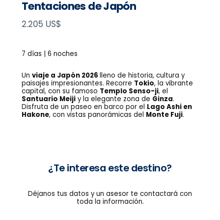
Tentaciones de Japón
N
2.205 US$
o
w
7 días | 6 noches
Un
viaje a Japón 2026
lleno de historia, cultura y
paisajes impresionantes. Recorre
Tokio
, la vibrante
capital, con su famoso
Templo Senso-ji
, el
Santuario Meiji
y la elegante zona de
Ginza
.
Disfruta de un paseo en barco por el
Lago Ashi en
Hakone
, con vistas panorámicas del
Monte Fuji
.
¿Te interesa este destino?
Déjanos tus datos y un asesor te contactará con
toda la información.