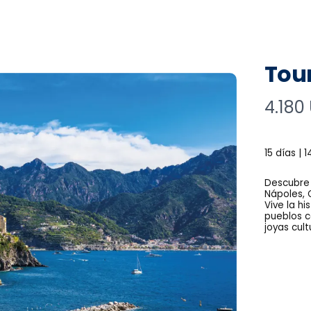
Tour
N
4.180
o
w
15 días | 
Descubre 
Nápoles, C
Vive la h
pueblos c
joyas cult