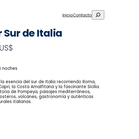
Buscar
Inicio
Contacto
 Sur de Italia
 US$
14 noches
la esencia del sur de Italia recorriendo Roma,
apri, la Costa Amalfitana y la fascinante Sicilia.
istoria de Pompeya, paisajes mediterráneos,
osteros, volcanes, gastronomía y auténticas
urales italianas.