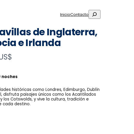
Buscar
Inicio
Contacto
villas de Inglaterra,
cia e Irlanda
 US$
 9 noches
udades históricas como Londres, Edimburgo, Dublín
l, disfruta paisajes únicos como los Acantilados
 los Cotswolds, y vive la cultura, tradición e
de cada destino.