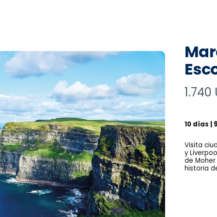
Mara
Esco
N
1.740
o
w
10 días |
Visita ci
y Liverpoo
de Moher y
historia 