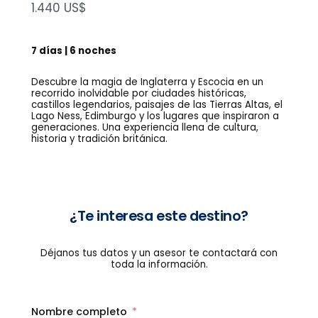
N
1.440 US$
o
w
7 días | 6 noches
Descubre la magia de Inglaterra y Escocia en un
recorrido inolvidable por ciudades históricas,
castillos legendarios, paisajes de las Tierras Altas, el
Lago Ness, Edimburgo y los lugares que inspiraron a
generaciones. Una experiencia llena de cultura,
historia y tradición británica.
¿Te interesa este destino?
Déjanos tus datos y un asesor te contactará con
toda la información.
Nombre completo