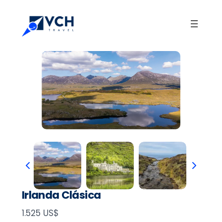
Irlanda Clásica
N
1.525 US$