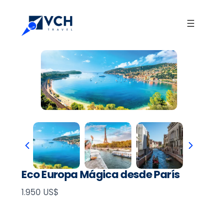
Eco Europa Mágica desde París
N
1.950 US$
o
w