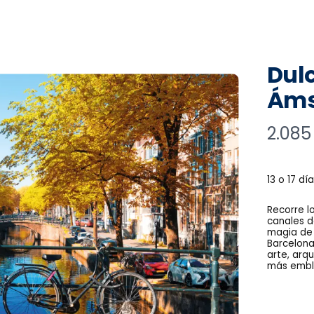
Dul
Áms
N
2.085
o
w
13 o 17 dí
Recorre l
canales d
magia de 
Barcelona 
arte, arq
más emble