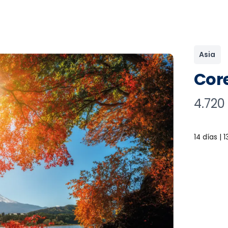
Asia
Cor
N
4.720
o
w
14 días | 