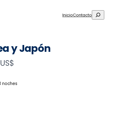
Buscar
Inicio
Contacto
ea y Japón
 US$
13 noches