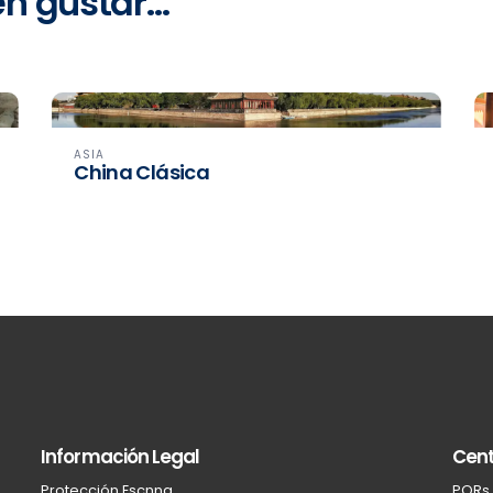
en gustar…
ASIA
China Clásica
Información Legal
Cent
Protección Escnna
PQRs