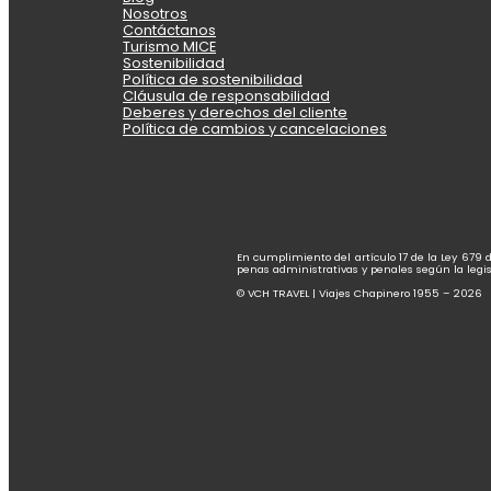
Nosotros
Contáctanos
Turismo MICE
Sostenibilidad
Política de sostenibilidad
Cláusula de responsabilidad
Deberes y derechos del cliente
Política de cambios y cancelaciones
En cumplimiento del artículo 17 de la Ley 679 
penas administrativas y penales según la legis
© VCH TRAVEL | Viajes Chapinero 1955 – 2026