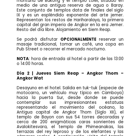
montaña de Bakong y el templo Lolei, situado en
medio de una antigua reserva de agua o Baray.
Este conjunto de templos data de finales del siglo
IX y es un espléndido exponente del arte jemer.
Representan los restos de Hariharalaya, la primera
capital del gran imperio de Angkor en la era Jemer.
Resto del día libre. Alojamiento en Siem Reap.
Se podrá disfrutar
OPCIONALMENTE
reservar un
masaje tradicional, tomar un café, una copa en
Pub Street o recorrer el mercado nocturno.
NOTA
: hora de entrada al hotel a partir de las 13:00
o 14:00 horas.
Día 2 | Jueves Siem Reap – Angkor Thom –
Angkor Wat
Desayuno en el hotel. Salida en tuk-tuk (especie de
motocarro, un vehículo muy típico en Camboya)
hacia la puerta Sur, desde donde se puede
contemplar sus impresionantes estatuas
representando el movimiento del océano, la
Antigua capital de Angkor Thom (Siglo XII), el
templo de Bayon con sus 54 torres decoradas y
cerca de 200 enigmáticas caras sonrientes de
Avalokitesvara, el templo de Phimeanakas, las
terrazas del rey leproso y de los elefantes y las