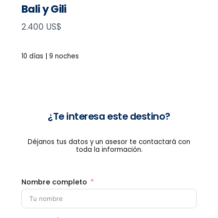
Bali y Gili
N
2.400 US$
o
w
10 días | 9 noches
¿Te interesa este destino?
Déjanos tus datos y un asesor te contactará con
toda la información.
Nombre completo