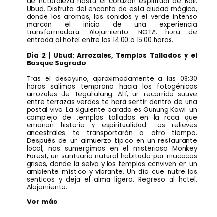
de naturaleza hasta el corazón espiritual de Bali:
Ubud. Disfruta del encanto de esta ciudad mágica,
donde los aromas, los sonidos y el verde intenso
marcan el inicio de una experiencia
transformadora. Alojamiento. NOTA: hora de
entrada al hotel entre las 14:00 o 15:00 horas.
Día 2 | Ubud: Arrozales, Templos Tallados y el
Bosque Sagrado
Tras el desayuno, aproximadamente a las 08:30
horas salimos temprano hacia los fotogénicos
arrozales de Tegallalang. Allí, un recorrido suave
entre terrazas verdes te hará sentir dentro de una
postal viva. La siguiente parada es Gunung Kawi, un
complejo de templos tallados en la roca que
emanan historia y espiritualidad. Los relieves
ancestrales te transportarán a otro tiempo.
Después de un almuerzo típico en un restaurante
local, nos sumergimos en el misterioso Monkey
Forest, un santuario natural habitado por macacos
grises, donde la selva y los templos conviven en un
ambiente místico y vibrante. Un día que nutre los
sentidos y deja el alma ligera. Regreso al hotel.
Alojamiento.
Ver más