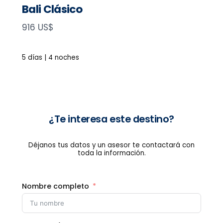
Bali Clásico
N
916 US$
o
w
5 días | 4 noches
¿Te interesa este destino?
Déjanos tus datos y un asesor te contactará con
toda la información.
Nombre completo