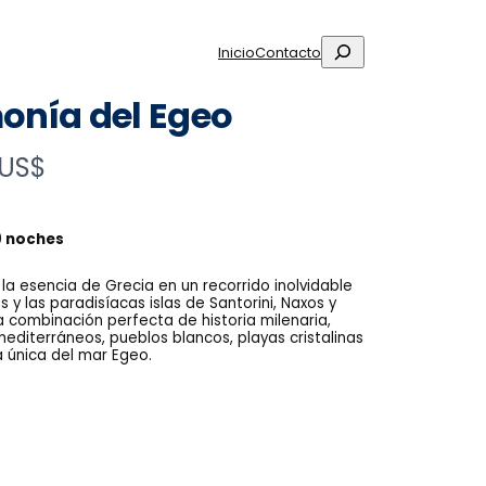
Buscar
Inicio
Contacto
onía del Egeo
 US$
 9 noches
la esencia de Grecia en un recorrido inolvidable
 y las paradisíacas islas de Santorini, Naxos y
a combinación perfecta de historia milenaria,
mediterráneos, pueblos blancos, playas cristalinas
a única del mar Egeo.