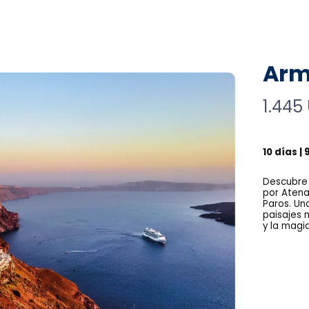
Arm
N
1.445
o
w
10 días |
Descubre 
por Atenas
Paros. Un
paisajes 
y la magi