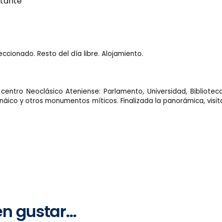
tante
eccionado. Resto del día libre. Alojamiento.
entro Neoclásico Ateniense: Parlamento, Universidad, Biblioteca 
áico y otros monumentos míticos. Finalizada la panorámica, visit
en gustar…