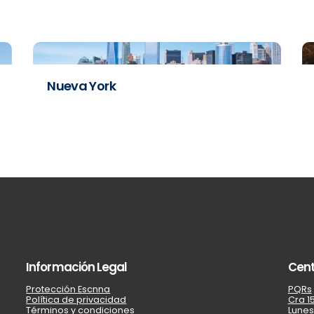
Nueva York
Información Legal
Cent
Protección Escnna
PQRs
Política de privacidad
Cra 15
Términos y condiciones
Lunes