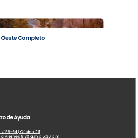
Previous
Next
Oeste Completo
ro de Ayuda
 #88-64 | Oficina 211
 a Viernes 8:30 a.m a 5:30 p.m.